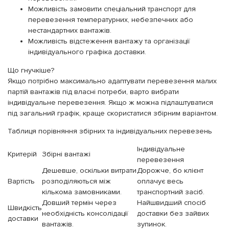
Можливість замовити спеціальний транспорт для
перевезення температурних, небезпечних або
нестандартних вантажів.
Можливість відстеження вантажу та організації
індивідуального графіка доставки.
Що гнучкіше?
Якщо потрібно максимально адаптувати перевезення малих
партій вантажів під власні потреби, варто вибрати
індивідуальне перевезення. Якщо ж можна підлаштуватися
під загальний графік, краще скористатися збірним варіантом.
Таблиця порівняння збірних та індивідуальних перевезень
Індивідуальне
Критерій
Збірні вантажі
перевезення
Дешевше, оскільки витрати
Дорожче, бо клієнт
Вартість
розподіляються між
оплачує весь
кількома замовниками.
транспортний засіб.
Довший термін через
Найшвидший спосіб
Швидкість
необхідність консолідації
доставки без зайвих
доставки
вантажів.
зупинок.