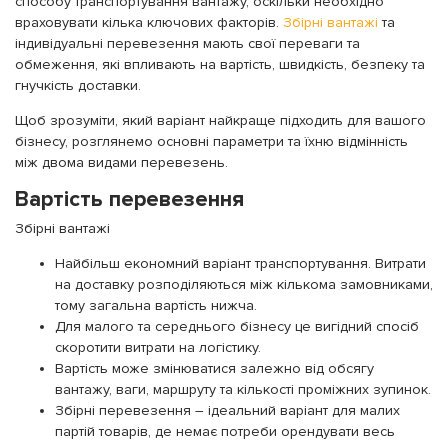
способу транспортування вантажу, оскільки необхідно
враховувати кілька ключових факторів.
Збірні вантажі
та
індивідуальні перевезення мають свої переваги та
обмеження, які впливають на вартість, швидкість, безпеку та
гнучкість доставки.
Щоб зрозуміти, який варіант найкраще підходить для вашого
бізнесу, розглянемо основні параметри та їхню відмінність
між двома видами перевезень.
Вартість перевезення
Збірні вантажі
Найбільш економний варіант транспортування. Витрати
на доставку розподіляються між кількома замовниками,
тому загальна вартість нижча.
Для малого та середнього бізнесу це вигідний спосіб
скоротити витрати на логістику.
Вартість може змінюватися залежно від обсягу
вантажу, ваги, маршруту та кількості проміжних зупинок.
Збірні перевезення – ідеальний варіант для малих
партій товарів, де немає потреби орендувати весь