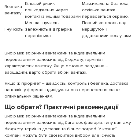
Більший ризик
Максимальна безпека,
Безпека
пошкодження через
оскільки вантаж
вантажу
контакт із іншими товарами.
перевозиться окремо.
Менша гнучкість,
Повний контроль над
Гнучкість
залежність від графіка
маршрутом і
перевізника.
додатковими послугами.
Вибір між збірними вантажами та індивідуальним
перевезенням залежить від бюджету, термінів і
характеристик вантажу. Якщо основне завдання –
заощадити, варто обрати збірні вантажі.
Якщо ж пріоритет – швидкість, контроль і безпека, доставка
вантажів у форматі індивідуального перевезення стане
оптимальним рішенням.
Що обрати? Практичні рекомендації
Вибір між збірними вантажами та індивідуальним
перевезенням залежить від багатьох факторів: типу вантажу,
бюджету, термінів доставки та бізнес-потреб. У кожної
компанії можуть бути свої критерії вибору, але існують