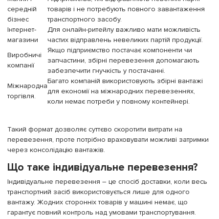
середній
товарів і не потребують повного завантаження
бізнес
транспортного засобу.
Інтернет-
Для онлайн-ритейлу важливо мати можливість
магазини
частих відправлень невеликих партій продукції.
Якщо підприємство постачає компоненти чи
Виробничі
запчастини, збірні перевезення допомагають
компанії
забезпечити гнучкість у постачанні.
Багато компаній використовують збірні вантажі
Міжнародна
для економії на міжнародних перевезеннях,
торгівля.
коли немає потреби у повному контейнері.
Такий формат дозволяє суттєво скоротити витрати на
перевезення, проте потрібно враховувати можливі затримки
через консолідацію вантажів.
Що таке індивідуальне перевезення?
Індивідуальне перевезення – це спосіб доставки, коли весь
транспортний засіб використовується лише для одного
вантажу. Жодних сторонніх товарів у машині немає, що
гарантує повний контроль над умовами транспортування.