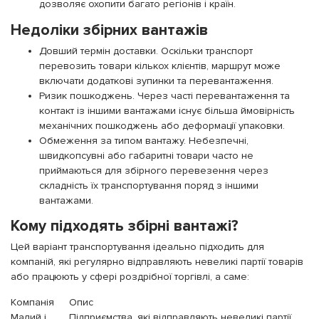
дозволяє охопити багато регіонів і країн.
Недоліки збірних вантажів
Довший термін доставки. Оскільки транспорт
перевозить товари кількох клієнтів, маршрут може
включати додаткові зупинки та перевантаження.
Ризик пошкоджень. Через часті перевантаження та
контакт із іншими вантажами існує більша ймовірність
механічних пошкоджень або деформації упаковки.
Обмеження за типом вантажу. Небезпечні,
швидкопсувні або габаритні товари часто не
приймаються для збірного перевезення через
складність їх транспортування поряд з іншими
вантажами.
Кому підходять збірні вантажі?
Цей варіант транспортування ідеально підходить для
компаній, які регулярно відправляють невеликі партії товарів
або працюють у сфері роздрібної торгівлі, а саме:
Компанія
Опис
Малий і
Підприємства, які відправляють невеликі партії