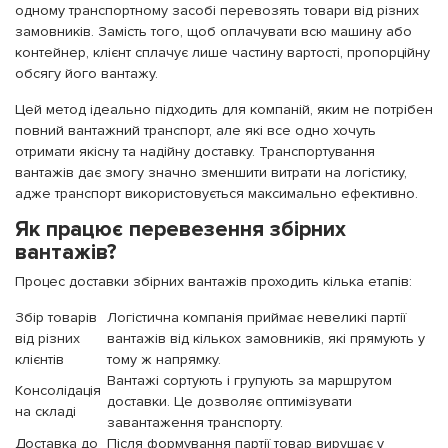
одному транспортному засобі перевозять товари від різних
замовників. Замість того, щоб оплачувати всю машину або
контейнер, клієнт сплачує лише частину вартості, пропорційну
обсягу його вантажу.
Цей метод ідеально підходить для компаній, яким не потрібен
повний вантажний транспорт, але які все одно хочуть
отримати якісну та надійну доставку. Транспортування
вантажів
дає змогу значно зменшити витрати на логістику,
адже транспорт використовується максимально ефективно.
Як працює перевезення збірних
вантажів?
Процес доставки збірних вантажів проходить кілька етапів:
Збір товарів
Логістична компанія приймає невеликі партії
від різних
вантажів від кількох замовників, які прямують у
клієнтів
тому ж напрямку.
Вантажі сортують і групують за маршрутом
Консолідація
доставки. Це дозволяє оптимізувати
на складі
завантаження транспорту.
Доставка до
Після формування партії товар вирушає у