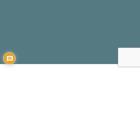
Компанія
Global Unity Logistics
, ваш надійний 3PL партнер,
пропонує безліч варіантів транспортування товарів з Європи
до Австралії. Ми розуміємо важливість ефективної доставки
для бізнес-проєктів і цілей клієнтів, саме тому фахівці Global
Unity Logistics надають ефективні індивідуальні рішення
відповідно до ваших побажань і специфіки вантажу.
Доставка з Європи до Австралії