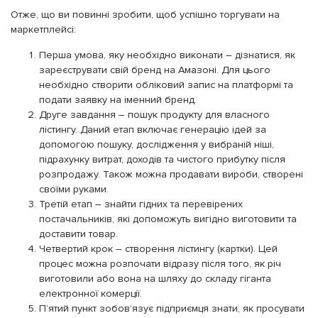
Отже, що ви повинні зробити, щоб успішно торгувати на
маркетплейсі:
Перша умова, яку необхідно виконати – дізнатися, як
зареєструвати свій бренд на Амазоні. Для цього
необхідно створити обліковий запис на платформі та
подати заявку на іменний бренд.
Друге завдання – пошук продукту для власного
лістингу. Даний етап включає генерацію ідей за
допомогою пошуку, дослідження у вибраній ніші,
підрахунку витрат, доходів та чистого прибутку після
розпродажу. Також можна продавати вироби, створені
своїми руками.
Третій етап – знайти гідних та перевірених
постачальників, які допоможуть вигідно виготовити та
доставити товар.
Четвертий крок – створення лістингу (картки). Цей
процес можна розпочати відразу після того, як річ
виготовили або вона на шляху до складу гіганта
електронної комерції.
П’ятий пункт зобов’язує підприємця знати, як просувати