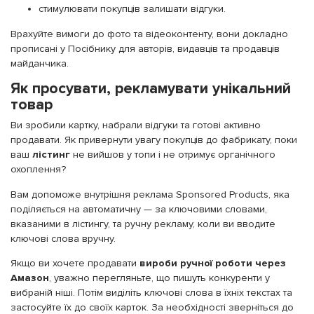
стимулювати покупців залишати відгуки.
Врахуйте вимоги до фото та відеоконтенту, вони докладно
прописані у Посібнику для авторів, видавців та продавців
майданчика.
Як просувати, рекламувати унікальний
товар
Ви зробили картку, набрали відгуки та готові активно
продавати. Як привернути увагу покупців до фабрикату, поки
ваш
лістинг
не вийшов у топи і не отримує органічного
охоплення?
Вам допоможе внутрішня реклама Sponsored Products, яка
поділяється на автоматичну — за ключовими словами,
вказаними в лістингу, та ручну рекламу, коли ви вводите
ключові слова вручну.
Якщо ви хочете продавати
вироби ручної роботи через
Амазон
, уважно перегляньте, що пишуть конкуренти у
вибраній ніші. Потім виділіть ключові слова в їхніх текстах та
застосуйте їх до своїх карток. За необхідності зверніться до