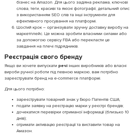
бізнес на Amazon. Для цього задіяна реклама, ключові
слова, теги, красиві та якісні фотографії, детальний опис
з використанням SEO слів та інші інструменти для
ефективного просування на платформі.
Шостий крок – організувати зручну доставку виробу на
маркетплейс. Це можна зробити власними силами або
за допомогою сервісу FBA або перекласти це
завдання на плечі підрядників.
Реєстрація свого бренду
Якщо ви хочете випускати
речі
інших виробників або власні
вироби ручної роботи під певною маркою, вам потрібно
зареєструвати бренд на e-commerce платформі.
Для цього потрібно:
зареєструвати товарний знак у Бюро Патентів США;
подати заявку на реєстрацію марки у реєстрі брендів;
дочекатися перевірки отриманої інформації (близько 10
днів);
отримати активацію реєстрації та виставити товар на
Амазон.