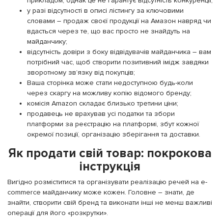
прикладом, однак це не гарантує відсутність конкуренції;
у разі відсутності в описі лістингу за ключовими
словами – продаж своєї продукції на Амазон навряд чи
вдасться через те, що вас просто не знайдуть на
майданчику;
відсутність довіри з боку відвідувачів майданчика – вам
потрібний час, щоб створити позитивний імідж завдяки
зворотному зв’язку від покупців;
Ваша сторінка може стати недоступною будь-коли
через скаргу на можливу копію відомого бренду;
комісія Amazon складає близько третини ціни;
продавець не врахував усі податки та збори
платформи за реєстрацію на платформі, збут кожної
окремої позиції, організацію зберігання та доставки.
Як продати свій товар: покрокова
інструкція
Вигідно розміститися та організувати реалізацію речей на e-
commerce майданчику може кожен. Головне – знати, де
знайти, створити свій бренд та виконати інші не менш важливі
операції для його «розкрутки».