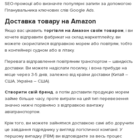
SEO-промоції або визначте популярні запити за допомогою
Планувальника ключових слів Google Ads.
Доставка товару на Amazon
Якщо вас цікавить
торгівля на Амазон своїм товаром
, і ви
хочете відправити фабрикат на склад маркетплейсу, ви
можете скористатися відправкою морем або повітрям, тобто
в контейнері судном або в літаку.
Перевага відправлення повітряним транспортом – швидкість
доставки. Ви можете надіслати посилку, і вона прибуде на
місце через 3-5 днів, залежно від країни доставки (Китай –
США, Україна – США).
Створити свій бренд
, а потім доставити продукцію морем
займе більше часу, проте витрати на цей тип перевезення
значно нижчі порівняно з відправкою вантажу
авіатранспортом.
Крім того, ви можете зайнятися доставкою самі або доручити
це завдання підряднику у вигляді логістичної компанії. У
першому випадку (FBM) ви відповідаєте за весь процес