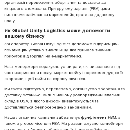
організації перевезення, зберігання та доставки до
кінцевого споживача. При другому варіанті (FBA) цими
питаннями займається маркетплейс, проте за додаткову
плату.
Як Global Unity Logistics може допомогти
вашому бізнесу
3pl оператор Global Unity Logistics допоможе підприємцям-
початківцям успішно знайти нішу, яка принесе значний
прибуток від торгівлі на e-маркетплейсі.
Наші менеджери порахують усі витрати, які ви зазнаєте під
час використання послуг маркетплейсу і порекомендує, як їх
скоротити, щоб вийти на хорошу окупність.
Ми також підготуємо, перевеземо, організуємо зберігання та
доставку останньої милі. У нашому розпорядженні власний
склад в USA, з якого вироби вивантажуються та
доставляються безпосередньо замовникам.
Наша логістична компанія забезпечує
фулфілмент
FBM, а
також з prepservice для FBA. Ми розвантажуємо контейнери
на складах в Америці, зберігаємо їх і, при необхідності,