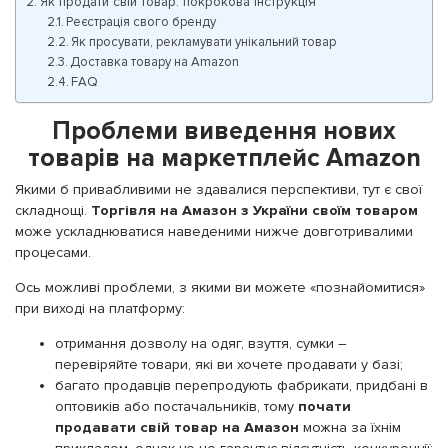
Як продати свій товар: покрокова інструкція
Реєстрація свого бренду
Як просувати, рекламувати унікальний товар
Доставка товару на Amazon
FAQ
Проблеми виведення нових
товарів на маркетплейс Amazon
Якими б привабливими не здавалися перспективи, тут є свої
складнощі.
Торгівля на Амазон з України своїм товаром
може ускладнюватися наведеними нижче довготривалими
процесами.
Ось можливі проблеми, з якими ви можете «познайомитися»
при виході на платформу:
отримання дозволу на одяг, взуття, сумки –
перевіряйте товари, які ви хочете продавати у базі;
багато продавців перепродують фабрикати, придбані в
оптовиків або постачальників, тому
почати
продавати свій товар на Амазон
можна за їхнім