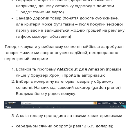
наприклад, дешеву китайську підробку з лейблом
“Прадо” точно не варто)
Занадто дорогий товар (поняття дороге суб’єктивне,
але критерій може бути таким – після покупки тестової
партії у вас не залишається жодних грошей на рекламу
та форс мажорні обставини)
Тепер, як шукати у вибраному сегменті найбільш затребувані
товари. Нижче ми запропонуємо надійний, неодноразово
перевірений алгоритм:
Встановіть програму
AMZScout для Amazon
(працює
лише у браузері Хром) і пройдіть авторизацію.
Виберіть конкретну категорію товарів у обраному
сегменті. Наприклад, садовий секатор (garden pruner).
Вводимо його у рядок пошуку.
Аналіз товару проводимо за такими характеристиками:
середньомісячний оборот (у разі 12 635 доларів);