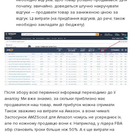
початку, звичайно, доведеться штучно накручувати
відгуки — продавати товар за заниженою ціною за
відгук. Ці витрати (на придбання відгуків, до речі, також
необхідно закладати до бюджету).
Після збору всієї первинної інформації переходимо до її
аналізу. Ми вже знаємо, за скільки приблизно має
продаватися наш товар, який прибуток можна отримати.
Також зважимо на витрати на Амазон, а вони чималі.
Застосунок AMZScout для Amazon чомусь не усереднює їх,
але по кожному продавцю вони є. Наприклад, у лідера FBA
збір становить трохи більше ніж 50%. А є ще витрати на