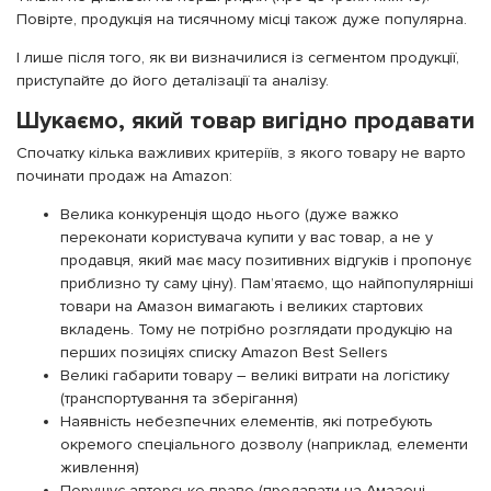
Повірте, продукція на тисячному місці також дуже популярна.
І лише після того, як ви визначилися із сегментом продукції,
приступайте до його деталізації та аналізу.
Шукаємо, який товар вигідно продавати
Спочатку кілька важливих критеріїв, з якого товару не варто
починати продаж на Amazon:
Велика конкуренція щодо нього (дуже важко
переконати користувача купити у вас товар, а не у
продавця, який має масу позитивних відгуків і пропонує
приблизно ту саму ціну). Пам’ятаємо, що найпопулярніші
товари на Амазон вимагають і великих стартових
вкладень. Тому не потрібно розглядати продукцію на
перших позиціях списку Amazon Best Sellers
Великі габарити товару – великі витрати на логістику
(транспортування та зберігання)
Наявність небезпечних елементів, які потребують
окремого спеціального дозволу (наприклад, елементи
живлення)
Порушує авторське право (продавати на Амазоні,