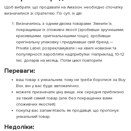
Щоб вибрати, що продавати на Амазон, необхідно спочатку
визначитися зі стратегією. По суті, їх дві:
Визначитись з одним-двома товарами. Змінити їх,
покращивши їх споживчі якості (зробивши зручнішими,
красивішими, оригінальнішими тощо), зробивши
оригінальну упаковку і придумавши свій бренд —
Private Label, розрекламувати і на хвилі новизни та
популярності заробляти надприбутки. Наприклад, 10-12
тис. доларів на місяць. Потім цикл повторити.
Переваги:
ваш товар є унікальним, тому не треба боротися за Buy
Box, він у вас буде автоматично;
можете призначати ціну вище, ніж середня приблизно
за такий самий товар (але без покращених вами
споживчих якостей);
покупці вас запам’ятають як продавця, що пропонує
унікальний товар.
Недоліки: