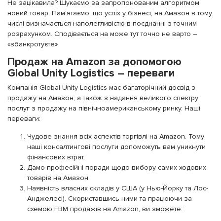
Не зацікавила? Шукаємо за запропонованим алгоритмом
новий товар. Пам’ятаємо, що успіх у бізнесі, на Амазон в тому
числі визначається наполегливістю в поєднанні з точним
розрахунком. Сподівається на може тут точно не варто –
«збанкротуєте»
Продаж на Amazon за допомогою
Global Unity Logistics – переваги
Компанія Global Unity Logistics має багаторічний досвід з
продажу на Амазон, а також з надання великого спектру
послуг з продажу на північноамериканському ринку. Наші
переваги:
Чудове знання всіх аспектів торгівлі на Amazon. Тому
наші консалтингові послуги допоможуть вам уникнути
фінансових втрат.
Дамо професійні поради щодо вибору самих ходових
товарів на Амазон.
Наявність власних складів у США (у Нью-Йорку та Лос-
Анджелесі). Скориставшись ними та працюючи за
схемою FBM продажів на Amazon, ви зможете: