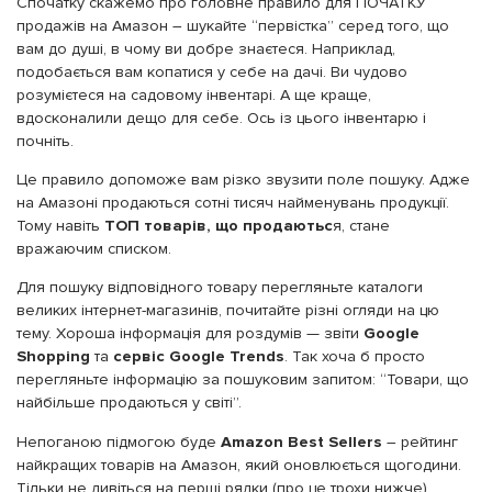
Спочатку скажемо про головне правило для ПОЧАТКУ
продажів на Амазон – шукайте “первістка” серед того, що
вам до душі, в чому ви добре знаєтеся. Наприклад,
подобається вам копатися у себе на дачі. Ви чудово
розумієтеся на садовому інвентарі. А ще краще,
вдосконалили дещо для себе. Ось із цього інвентарю і
почніть.
Це правило допоможе вам різко звузити поле пошуку. Адже
на Амазоні продаються сотні тисяч найменувань продукції.
Тому навіть
ТОП товарів, що продаютьс
я, стане
вражаючим списком.
Для пошуку відповідного товару перегляньте каталоги
великих інтернет-магазинів, почитайте різні огляди на цю
тему. Хороша інформація для роздумів — звіти
Google
Shopping
та
сервіс Google Trends
. Так хоча б просто
перегляньте інформацію за пошуковим запитом: “Товари, що
найбільше продаються у світі”.
Непоганою підмогою буде
Amazon Best Sellers
– рейтинг
найкращих товарів на Амазон, який оновлюється щогодини.
Тільки не дивіться на перші рядки (про це трохи нижче).