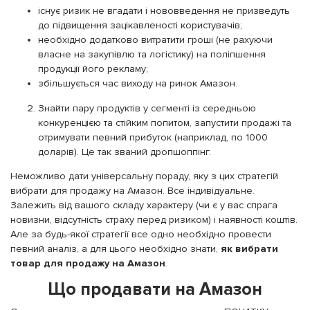
існує ризик не вгадати і нововведення не призведуть
до підвищення зацікавленості користувачів;
необхідно додатково витратити гроші (не рахуючи
власне на закупівлю та логістику) на поліпшення
продукції його рекламу;
збільшується час виходу на ринок Амазон.
Знайти пару продуктів у сегменті із середньою
конкуренцією та стійким попитом, запустити продажі та
отримувати певний прибуток (наприклад, по 1000
доларів). Це так званий дропшоппінг.
Неможливо дати універсальну пораду, яку з цих стратегій
вибрати для продажу на Амазон. Все індивідуальне.
Залежить від вашого складу характеру (чи є у вас спрага
новизни, відсутність страху перед ризиком) і наявності коштів.
Але за будь-якої стратегії все одно необхідно провести
певний аналіз, а для цього необхідно знати,
як вибрати
товар для продажу на Амазон
.
Що продавати на Амазон