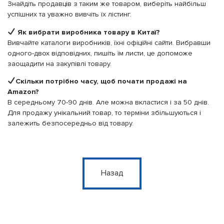
Знайдіть продавців з таким же товаром, виберіть найбільш
успішних та уважно вивчіть їх лістинг.
Як вибрати виробника товару в Китаї?
Вивчайте каталоги виробників, їхні офіційні сайти. Вибравши
одного-двох відповідних, пишіть їм листи, це допоможе
заощадити на закупівлі товару.
Скільки потрібно часу, щоб почати продажі на
Amazon?
В середньому 70-90 днів. Але можна вкластися і за 50 днів.
Для продажу унікальний товар, то терміни збільшуються і
залежить безпосередньо від товару.
Назад