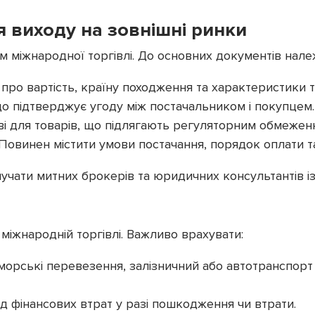
я виходу на зовнішні ринки
 міжнародної торгівлі. До основних документів нале
 про вартість, країну походження та характеристики т
що підтверджує угоду між постачальником і покупцем.
ові для товарів, що підлягають регуляторним обмежен
 Повинен містити умови постачання, порядок оплати та
учати митних брокерів та юридичних консультантів і
міжнародній торгівлі. Важливо врахувати:
, морські перевезення, залізничний або автотранспорт 
від фінансових втрат у разі пошкодження чи втрати.