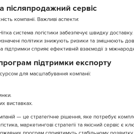
та післяпродажний сервіс
ість компанії. Важливі аспекти:
 Чітка система логістики забезпечує швидку доставку.
 визначені політики знижують ризики та зміцнюють дов
ба підтримки сприяє ефективній взаємодії з міжнаро
програм підтримки експорту
есурсом для масштабування компанії:
инки.
их виставках.
паній — це стратегічне рішення, яке потребує компл
стика, маркетингові стратегії та якісний сервіс є к
державних програм сприятимуть стабільному розвитку