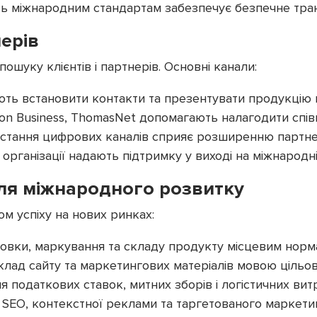
ість міжнародним стандартам забезпечує безпечне тра
ерів
ошуку клієнтів і партнерів. Основні канали:
ють встановити контакти та презентувати продукцію
azon Business, ThomasNet допомагають налагодити сп
истання цифрових каналів сприяє розширенню партне
 організації надають підтримку у виході на міжнародн
для міжнародного розвитку
 успіху на нових ринках:
аковки, маркування та складу продукту місцевим норм
клад сайту та маркетингових матеріалів мовою цільов
я податкових ставок, митних зборів і логістичних витр
 SEO, контекстної реклами та таргетованого маркетин