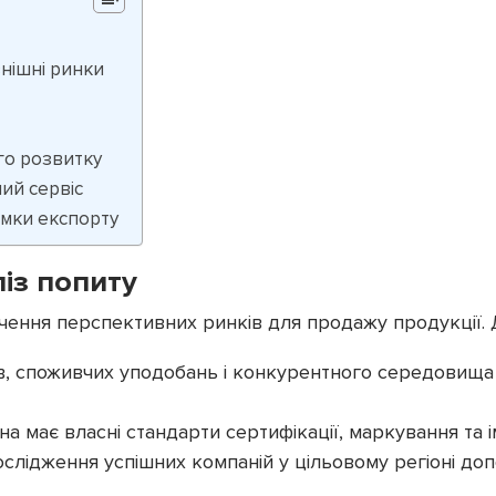
внішні ринки
го розвитку
ний сервіс
имки експорту
ліз попиту
чення перспективних ринків для продажу продукції. 
дів, споживчих уподобань і конкурентного середовищ
їна має власні стандарти сертифікації, маркування та 
ослідження успішних компаній у цільовому регіоні д