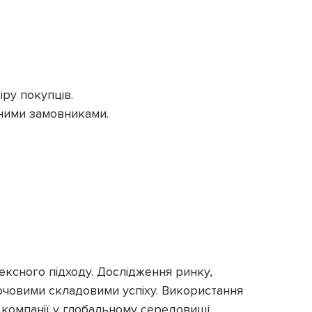
іру покупців.
дними замовниками.
ексного підходу. Дослідження ринку,
лючовими складовими успіху. Використання
 компанії у глобальному середовищі.