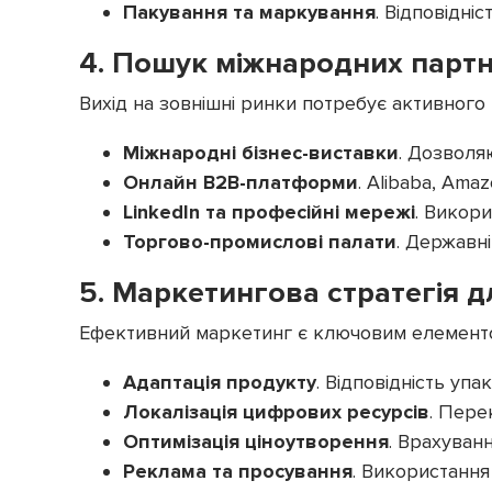
Пакування та маркування
. Відповідн
4. Пошук міжнародних партн
Вихід на зовнішні ринки потребує активного п
Міжнародні бізнес-виставки
. Дозволя
Онлайн B2B-платформи
. Alibaba, Am
LinkedIn та професійні мережі
. Викор
Торгово-промислові палати
. Державні
5. Маркетингова стратегія 
Ефективний маркетинг є ключовим елементом
Адаптація продукту
. Відповідність уп
Локалізація цифрових ресурсів
. Пере
Оптимізація ціноутворення
. Врахуванн
Реклама та просування
. Використання