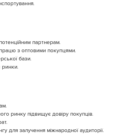
нспортування.
 потенційним партнерам.
івпрацю з оптовими покупцями.
рської бази.
і ринки.
ам.
ого ринку підвищує довіру покупців.
ат.
гу для залучення міжнародної аудиторії.