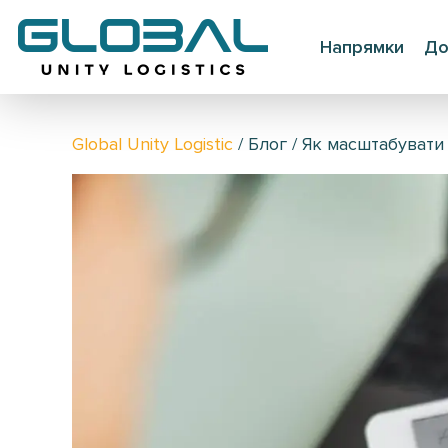
Напрямки
До
Global Unity Logistic
/
Блог
/
Як масштабувати 