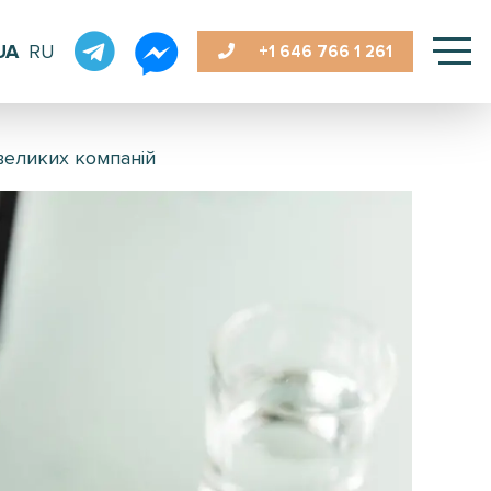
UA
RU
+1 646
766 1 261
 великих компаній