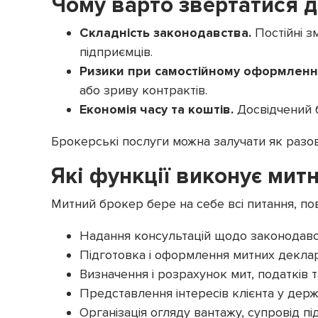
Чому варто звертатися д
Складність законодавства.
Постійні з
підприємців.
Ризики при самостійному оформленні
або зриву контрактів.
Економія часу та коштів.
Досвідчений б
Брокерські послуги можна залучати як разов
Які функції виконує мит
Митний брокер бере на себе всі питання, по
Надання консультацій щодо законодавст
Підготовка і оформлення митних деклар
Визначення і розрахунок мит, податків т
Представлення інтересів клієнта у дер
Організація огляду вантажу, супровід пі