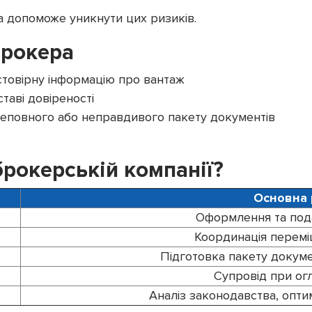
 допоможе уникнути цих ризиків.
брокера
стовірну інформацію про вантаж
ставі довіреності
 неповного або неправдивого пакету документів
брокерській компанії?
Основна 
Оформлення та под
Координація перемі
Підготовка пакету докуме
Супровід при ог
Аналіз законодавства, оптим