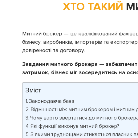
ХТО ТАКИЙ
МИ
Митний брокер — це кваліфікований фахівець
бізнесу, виробників, імпортерів та експорте
довіреності та договору.
Завдання митного брокера — забезпечит
затримок, бізнес міг зосередитись на осно
Зміст
Законодавча база
Відмінності між митним брокером і митним
Чому варто звертатися до митного брокер
Які функції виконує митний брокер?
З якими труднощами стикається власник в