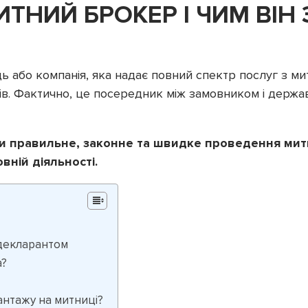
ТНИЙ БРОКЕР І ЧИМ ВІН
 або компанія, яка надає повний спектр послуг з ми
рів. Фактично, це посередник між замовником і держа
и правильне, законне та швидке проведення митн
вній діяльності.
 декларантом
а?
антажу на митниці?