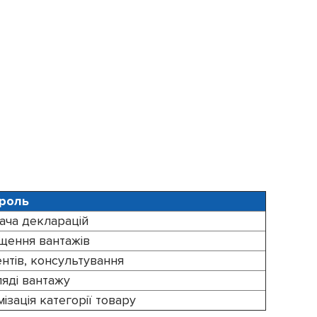
роль
ача декларацій
щення вантажів
нтів, консультування
ляді вантажу
ізація категорії товару