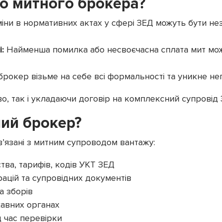
о митного брокера?
міни в нормативних актах у сфері ЗЕД можуть бути не
:
Найменша помилка або несвоєчасна сплата мит мож
рокер візьме на себе всі формальності та уникне не
о, так і укладаючи договір на комплексний супровід 
ний брокер?
в’язані з митним супроводом вантажу:
ва, тарифів, кодів УКТ ЗЕД
ацій та супровідних документів
а зборів
жавних органах
д час перевірки