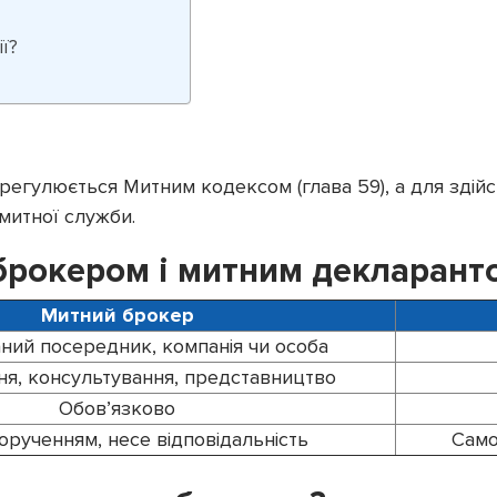
ї?
 регулюється Митним кодексом (глава 59), а для здій
митної служби.
 брокером і митним декларант
Митний брокер
ний посередник, компанія чи особа
я, консультування, представництво
Обов’язково
дорученням, несе відповідальність
Само