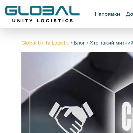
Напрямки
До
Global Unity Logistic
/
Блог
/
Хто такий митний