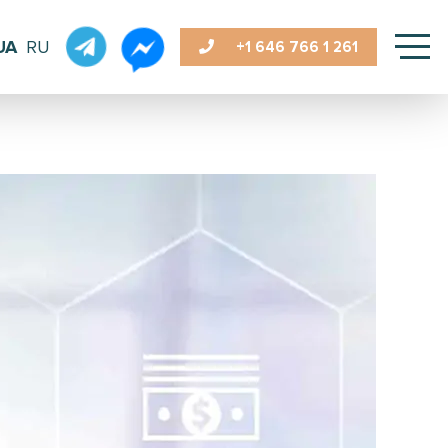
UA
RU
+1 646
766 1 261