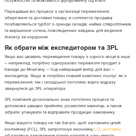
потужностях та можливості фулфілменту під ключ.
Передавши всі процеси з організації перевезення,
зберігання та доставки товару, e-commerce продавці
позбавляються турбот з оренди складів, найма співробітників
та вирішення сотень повсякденних завдань для ведення
бізнесу за кордоном.
Як обрати між експедитором та 3PL
Якщо вас цікавить переміщення товару з одного місця в інше
– наприклад, потрібно одноразово перевезти продукт з
Канади до Мічигану, – тоді найкращий вибір для вас –
експедитор. Якщо ж потрібен повний комплекс послуг, як з
перевезення, так і складської логістики, варто відразу
звернутися до 3PL оператора.
3PL компанія досконально знає логістичні процеси та
допоможе швидко прийняти, розмістити інвентар, а також
зібрати, упакувати та відправити продукцію замовнику.
Якщо вашого товару не так багато, щоб заповнити цілий
контейнер (FCL), 3PL запропонує економну
LCL доставку
,
об’єднавши замовлення різних клієнтів в одну ємність.