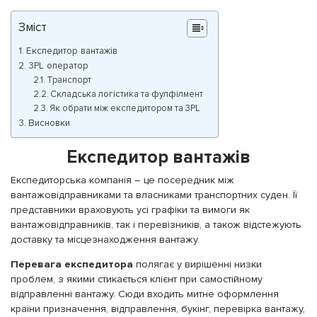
Зміст
Експедитор вантажів
3PL оператор
Транспорт
Складська логістика та фулфілмент
Як обрати між експедитором та 3PL
Висновки
Експедитор вантажів
Експедиторська компанія – це посередник між
вантажовідправниками та власниками транспортних суден. Її
представники враховують усі графіки та вимоги як
вантажовідправників, так і перевізників, а також відстежують
доставку та місцезнаходження вантажу.
Перевага експедитора
полягає у вирішенні низки
проблем, з якими стикається клієнт при самостійному
відправленні вантажу. Сюди входить митне оформлення
країни призначення, відправлення, букінг, перевірка вантажу,