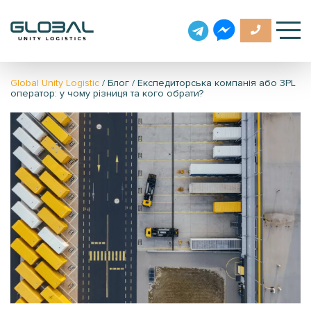
Global Unity Logistic
/
Блог
/
Експедиторська компанія або 3PL
оператор: у чому різниця та кого обрати?