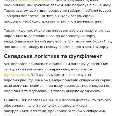
економніше, ніж доставка літаком, але потребує більше часу.
Також судном зручніше перевозити габаритні об’ємні товари.
Повітряні перевезення потрібні, коли горять строки і
продукцію необхідно доставити протягом декількох днів.
Також, якщо необхідно організувати забір вантажу зі складу
виробника та доставити його до аеропорту чи порту,
знадобиться вантажний автомобіль. Він також необхідний під
час доставки товару кінцевому споживачеві в країні імпорту.
Складська логістика та фулфілмент
3PL оператор займається отриманням вантажу, управлінням
складськими запасами, поверненням, e-commerce
фулфілментом
, B2B фулфілментом, інспекціями на
виробництво і т.д. Він може запропонувати складський сервіс,
який включає приймання вантажу, розподіл, перепакування,
зберігання та відправлення товару кінцевому адресату.
Цінність 3PL
полягає не лише у послузі доставки та митного
оформлення, але й у зв’язках з перевізниками,
закордонними агентами, брокерами, а також у складських