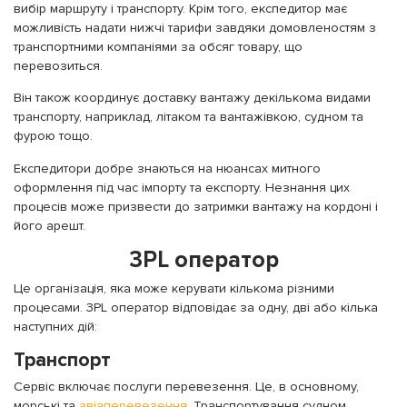
вибір маршруту і транспорту. Крім того, експедитор має
можливість надати нижчі тарифи завдяки домовленостям з
транспортними компаніями за обсяг товару, що
перевозиться.
Він також координує доставку вантажу декількома видами
транспорту, наприклад, літаком та вантажівкою, судном та
фурою тощо.
Експедитори добре знаються на нюансах митного
оформлення під час імпорту та експорту. Незнання цих
процесів може призвести до затримки вантажу на кордоні і
його арешт.
3PL оператор
Це організація, яка може керувати кількома різними
процесами. 3PL оператор відповідає за одну, дві або кілька
наступних дій:
Транспорт
Сервіс включає послуги перевезення. Це, в основному,
морські та
авіаперевезення
. Транспортування судном