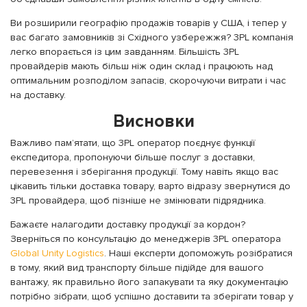
Ви розширили географію продажів товарів у США, і тепер у
вас багато замовників зі Східного узбережжя? 3PL компанія
легко впорається із цим завданням. Більшість 3PL
провайдерів мають більш ніж один склад і працюють над
оптимальним розподілом запасів, скорочуючи витрати і час
на доставку.
Висновки
Важливо пам’ятати, що 3PL оператор поєднує функції
експедитора, пропонуючи більше послуг з доставки,
перевезення і зберігання продукції. Тому навіть якщо вас
цікавить тільки доставка товару, варто відразу звернутися до
3PL провайдера, щоб пізніше не змінювати підрядника.
Бажаєте налагодити доставку продукції за кордон?
Зверніться по консультацію до менеджерів 3PL оператора
Global Unity Logistics
. Наші експерти допоможуть розібратися
в тому, який вид транспорту більше підійде для вашого
вантажу, як правильно його запакувати та яку документацію
потрібно зібрати, щоб успішно доставити та зберігати товар у