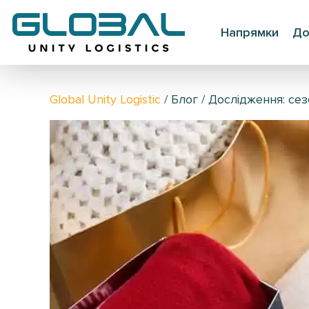
Напрямки
До
Global Unity Logistic
/
Блог
/
Дослідження: сез