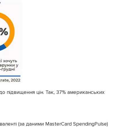
до підвищення цін. Так, 37% американських
іваленті (за даними MasterCard SpendingPulse)