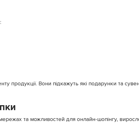
:
нту продукції. Вони підкажуть які подарунки та суве
упки
цмережах та можливостей для онлайн-шопінгу, виросл