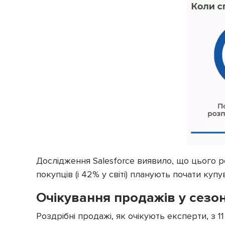
Дослідження Salesforce виявило, що цього 
покупців (і 42% у світі) планують почати куп
Очікування продажів у сезо
Роздрібні продажі, як очікують експерти, з 1