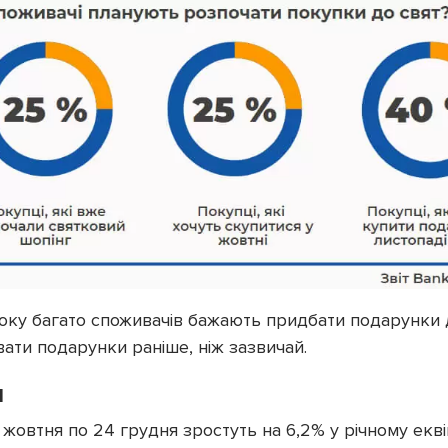
року багато споживачів бажають придбати подарунки 
увати подарунки раніше, ніж зазвичай.
н
1 жовтня по 24 грудня зростуть на 6,2% у річному екв