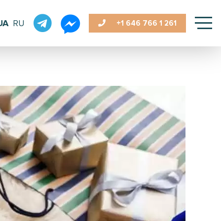
UA
RU
+1 646
766 1 261