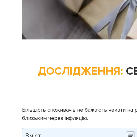
ДОСЛІДЖЕННЯ:
С
Більшість споживачів не бажають чекати на р
близьким через інфляцію.
Зміст