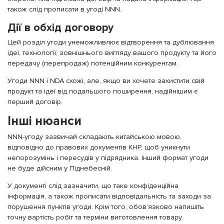
також слід прописати в угоді NNN.
Дії в обхід договору
Цей розділ угоди унеможливлює відтворення та дублювання
ідеї, технології, зовнішнього вигляду вашого продукту та його
передачу (перепродаж) потенційним конкурентам.
Угоди NNN і NDA схожі, але, якщо ви хочете захистити свій
продукт та ідеї від подальшого поширення, надійнішим є
перший договір.
Інші нюанси
NNN-угоду зазвичай складають китайською мовою,
відповідно до правових документів КНР, щоб уникнути
непорозумінь і пересудів у підрядника. Інший формат угоди
не буде дійсним у Піднебесній.
У документі слід зазначити, що таке конфіденційна
інформація, а також прописати відповідальність та заходи за
порушення пунктів угоди. Крім того, обов’язково напишіть
точну вартість робіт та терміни виготовлення товару.