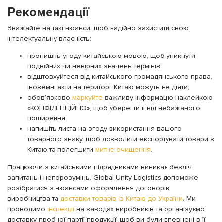
Рекомендації
Зважайте на такі нюанси, щоб надійно захистити свою
інтелектуальну власність:
пропишіть угоду китайською мовою, щоб уникнути
подвійних чи невірних значень термінів;
відштовхуйтеся від китайського громадянського права,
іноземні акти на території Китаю можуть не діяти;
обов’язково
маркуйте
важливу інформацію наклейкою
«КОНФІДЕНЦІЙНО», щоб уберегти її від небажаного
поширення;
напишіть листа на згоду використання вашого
товарного знаку, щоб дозволити експортувати товари з
Китаю та полегшити
митне очищення
.
Працюючи з китайськими підрядниками виникає безліч
запитань і непорозумінь. Global Unity Logistics допоможе
розібратися з нюансами оформлення договорів,
виробництва та
доставки товарів із Китаю до України
. Ми
проводимо
інспекції
на заводах виробників та організуємо
доставку пробної партії продукції, щоб ви були впевнені в її