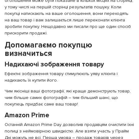
оголошення може бути показане в кількох місцях на сторінці,
у тому числі на першій сторінці результатів пошуку. Коли
покупці натискають на ваше оголошення, вони переходять
на ваш товар і вам залишається лише переконати клієнта
зробити покупку. Нещодавно ми писали про ще один спосіб
прискорити продажі.
Допомагаємо покупцю
визначиться
Надихаючі зображення товару
Ефектні зображення товару стимулюють уяву клієнта і
надихають їх купити його.
Чим якісніші ваші фотографії, які краще демонструють товар,
чим більше самих фотографій – тим більший шанс, що
покупець придбає саме ваш товар!
Amazon Prime
Останній Amazon Prime Day дозволив продавцям очистити їхні
полиці з неймовірною швидкістю. Але взяти участь у Прайм
Дні можуть не всі. Перша умова – продаж товарів через