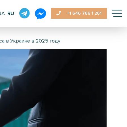
UA
RU
+1 646
766 1 261
са в Украине в 2025 году