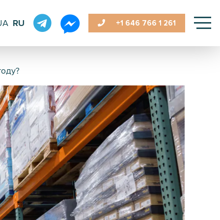
UA
RU
+1 646
766 1 261
году?