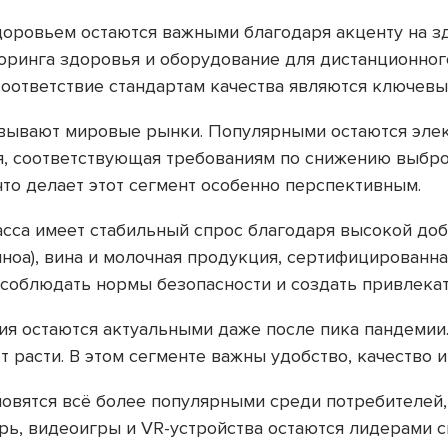
доровьем остаются важными благодаря акценту на з
торинга здоровья и оборудование для дистанционно
оответствие стандартам качества являются ключевы
ёвывают мировые рынки. Популярными остаются элек
я, соответствующая требованиям по снижению выбро
то делает этот сегмент особенно перспективным.
са имеет стабильный спрос благодаря высокой доб
иноа), вина и молочная продукция, сертифицирован
соблюдать нормы безопасности и создать привлека
ия остаются актуальными даже после пика пандемии.
расти. В этом сегменте важны удобство, качество и
овятся всё более популярными среди потребителей
рь, видеоигры и VR-устройства остаются лидерами с