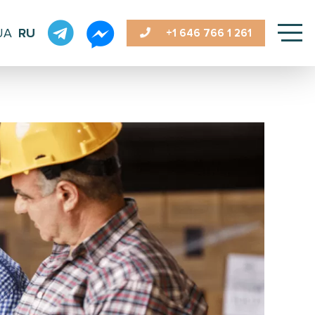
UA
RU
+1 646
766 1 261