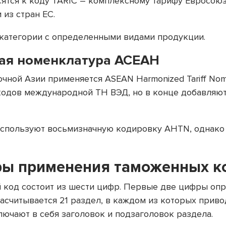
сятся к коду TARIC – комплексному тарифу Евросоюз
 из стран ЕС.
дкатегории с определенными видами продукции.
ая номенклатура АСЕАН
чной Азии применяется ASEAN Harmonized Tariff Nom
одов международной ТН ВЭД, но в конце добавляютс
используют восьмизначную кодировку AHTN, однако
ы применения таможенных к
 код состоит из шести цифр. Первые две цифры опр
насчитывается 21 раздел, в каждом из которых прив
лючают в себя заголовок и подзаголовок раздела.