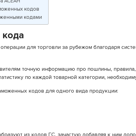
ура АСЕАН
моженных кодов
оженными кодами
 кода
перации для торговли за рубежом благодаря систем
.
вителям точную информацию про пошлины, правила, 
статистику по каждой товарной категории, необходим
аможенных кодов для одного вида продукции:
образуют из кодов ГС, зачастую добавляя к ним до