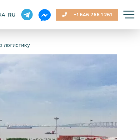
UA
RU
+1 646
766 1 261
ю логистику