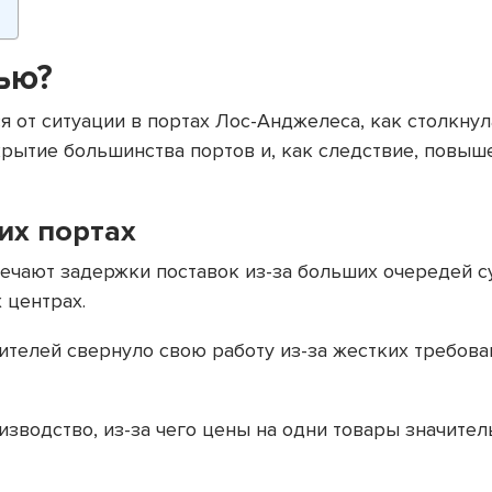
ью?
ся от ситуации в портах Лос-Анджелеса, как столкн
крытие большинства портов и, как следствие, повыш
их портах
ечают задержки поставок из-за больших очередей су
 центрах.
телей свернуло свою работу из-за жестких требова
водство, из-за чего цены на одни товары значител