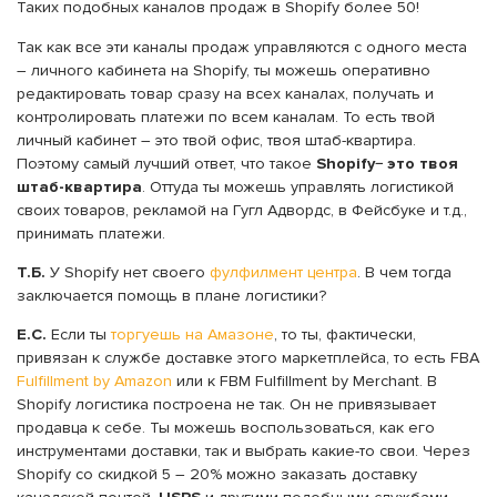
Таких подобных каналов продаж в Shopify более 50!
Так как все эти каналы продаж управляются с одного места
– личного кабинета на Shopify, ты можешь оперативно
редактировать товар сразу на всех каналах, получать и
контролировать платежи по всем каналам. То есть твой
личный кабинет – это твой офис, твоя штаб-квартира.
Поэтому самый лучший ответ, что такое
Shopify− это твоя
штаб-квартира
. Оттуда ты можешь управлять логистикой
своих товаров, рекламой на Гугл Адвордс, в Фейсбуке и т.д.,
принимать платежи.
Т.Б.
У Shopify нет своего
фулфилмент центра
. В чем тогда
заключается помощь в плане логистики?
Е.С.
Если ты
торгуешь на Амазоне
, то ты, фактически,
привязан к службе доставке этого маркетплейса, то есть FBA
Fulfillment by Amazon
или к FBM Fulfillment by Merchant. В
Shopify логистика построена не так. Он не привязывает
продавца к себе. Ты можешь воспользоваться, как его
инструментами доставки, так и выбрать какие-то свои. Через
Shopify со скидкой 5 – 20% можно заказать доставку