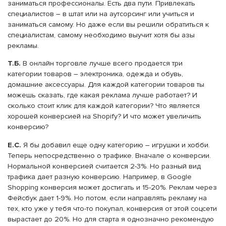
заниматься профессионалы. Есть два пути. Привлекать
специалистов – в штат или на аутсорсинг или учиться и
заниматься самому. Но даже если вы решили обратиться к
специалистам, самому необходимо выучит хотя бы азы
рекламы.
Т.Б.
В онлайн торговле лучше всего продается три
категории товаров – электроника, одежда и обувь,
домашние аксессуары. Для каждой категории товаров ты
можешь сказать, где какая реклама лучше работает? И
сколько стоит клик для каждой категории? Что является
хорошей конверсией на Shopify? И что может увеличить
конверсию?
Е.С.
Я бы добавил еще одну категорию – игрушки и хобби.
Теперь непосредственно о трафике. Вначале о конверсии.
Нормальной конверсией считается 2-3%. Но разный вид
трафика дает разную конверсию. Например, в Google
Shopping конверсия может достигать и 15-20%. Реклам через
Фейсбук дает 1-9%. Но потом, если направлять рекламу на
тех, кто уже у тебя что-то покупал, конверсия от этой соцсети
вырастает до 20%. Но для старта я однозначно рекомендую