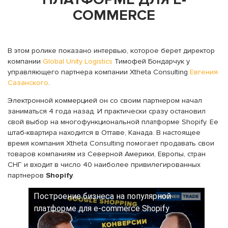
COMMERCE
В этом ролике показано интервью, которое берет директор
компании
Global Unity Logistics
Тимофей Бондарчук у
управляющего партнера компании Xthetа Consulting
Евгения
Сазанского
.
Электронной коммерцией он со своим партнером начал
заниматься 4 года назад. И практически сразу остановил
свой выбор на многофункциональной платформе Shopify. Ее
штаб-квартира находится в Оттаве, Канада. В настоящее
время компания Xthetа Consulting помогает продавать свои
товаров компаниям из Северной Америки, Европы, стран
СНГ и входит в число 40 наиболее привилегированных
партнеров
Shopify
.
Построение бизнеса на популярной
платформе для e-commerce Shopify