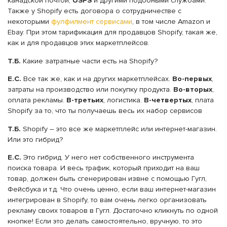
канадской почтой,
USPS
и другими подобными службами.
Также у Shopify есть договора о сотрудничестве с
некоторыми
фулфилмент сервисами
, в том числе Amazon и
Ebay. При этом тарификация для продавцов Shopify, такая же,
как и для продавцов этих маркетплейсов.
Т.Б.
Какие затратные части есть на Shopify?
Е.С.
Все так же, как и на других маркетплейсах.
Во-первых
,
затраты на производство или покупку продукта.
Во-вторых
,
оплата рекламы.
В-третьих
, логистика.
В-четвертых
, плата
Shopify за то, что ты получаешь весь их набор сервисов
Т.Б.
Shopify – это все же маркетплейс или интернет-магазин.
Или это гибрид?
Е.С.
Это гибрид. У него нет собственного инструмента
поиска товара. И весь трафик, который приходит на ваш
товар, должен быть сгенерирован извне с помощью Гугл,
Фейсбука и т.д. Что очень ценно, если ваш интернет-магазин
интегрирован в Shopify, то вам очень легко организовать
рекламу своих товаров в Гугл. Достаточно кликнуть по одной
кнопке! Если это делать самостоятельно, вручную, то это